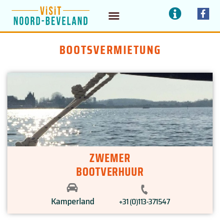
Zum
I
F
a
n
Inhalt
c
f
e
o
springen
b
BOOTSVERMIETUNG
o
o
k
-
f
ZWEMER
BOOTVERHUUR
Kamperland
+31 (0)113-371547