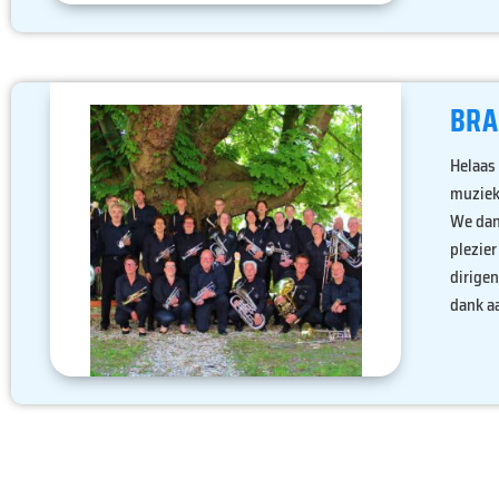
BRA
Helaas 
muziek
We dank
plezier
dirigen
dank aa