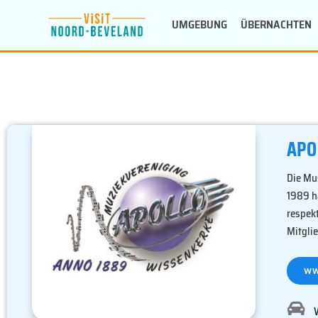
Zum
UMGEBUNG
ÜBERNACHTEN
Inhalt
springen
APO
Die Mu
1989 ha
respekt
Mitglie
ww