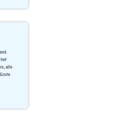
land.
 het
s, alle
 Grote