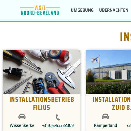
Zum
UMGEBUNG
ÜBERNACHTEN
Inhalt
springen
I
INSTALLATIONSBETRIEB
INSTALLATIO
FILIUS
ZUID B
Wissenkerke
Kamperland
+31 (0)6-53332309
+3