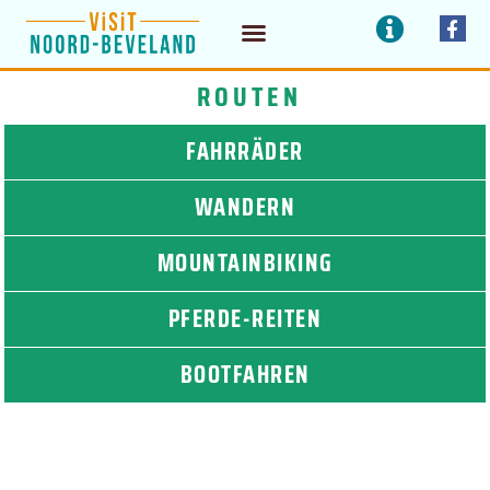
Zum
I
F
a
n
Inhalt
c
f
e
o
ROUTEN
springen
b
o
o
FAHRRÄDER
k
-
f
WANDERN
MOUNTAINBIKING
PFERDE-REITEN
BOOTFAHREN