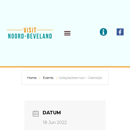
Zum
Inhalt
springen
I
F
a
n
c
f
e
o
b
o
o
k
-
f
Home
Events
Volleybaltoernooi – Geersdijk
DATUM
18 Jun 2022