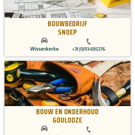
BOUWBEDRIJF
SNOEP
Wissenkerke
+31 (0)113-695376
BOUW EN ONDERHOUD
GOULOOZE