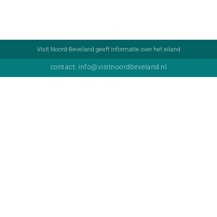
Visit Noord-Beveland geeft informatie over het eiland
contact: info@visitnoordbeveland.nl