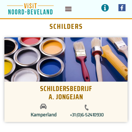
Doorgaan
I
F
a
n
naar
c
f
ETEN / DRINKEN
BEDRIJVEN / DIENSTEN
e
o
SCHILDERS
inhoud
b
o
o
k
-
f
SCHILDERSBEDRIJF
A. JONGEJAN
Kamperland
+31 (0)6-52410930