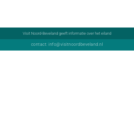
Visit Noord-Beveland geeft informatie over het eiland
contact: info@visitnoordbeveland.nl