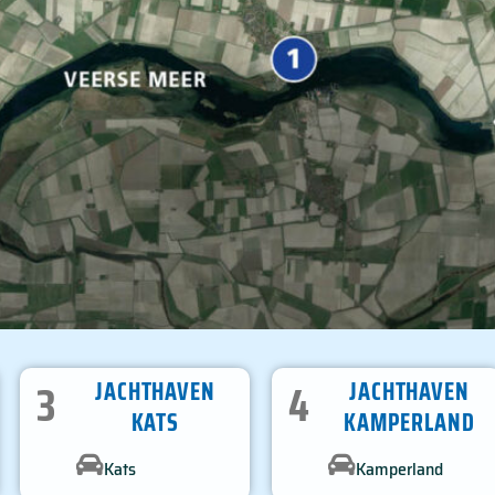
3
4
JACHTHAVEN
JACHTHAVEN
KATS
KAMPERLAND
Kats
Kamperland