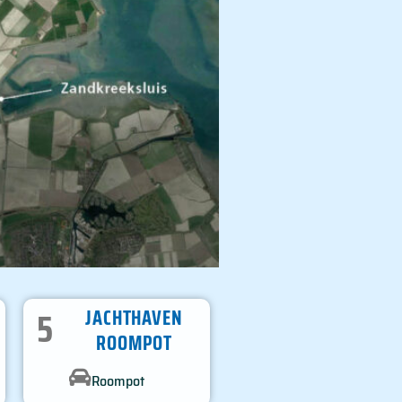
5
JACHTHAVEN
ROOMPOT
Roompot