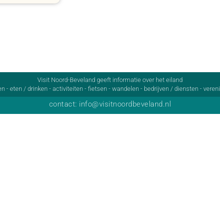
Visit Noord-Beveland geeft informatie over het eiland
 - eten / drinken - activiteiten - fietsen - wandelen - bedrijven / diensten - ver
contact: info@visitnoordbeveland.nl