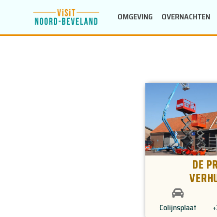
Doorgaan
OMGEVING
OVERNACHTEN
naar
inhoud
DE P
VERH
Colijnsplaat
+