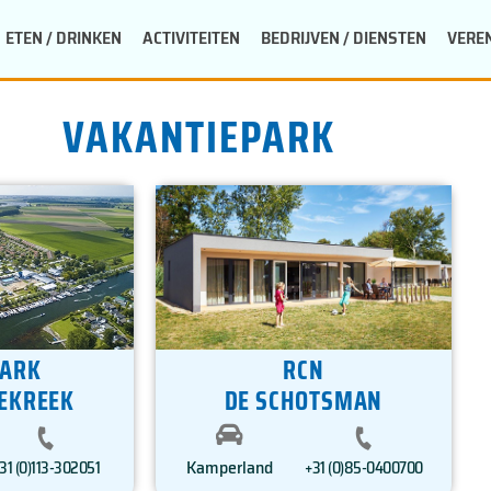
ETEN / DRINKEN
ACTIVITEITEN
BEDRIJVEN / DIENSTEN
VERE
VAKANTIEPARK
PARK
RCN
EKREEK
DE SCHOTSMAN
Kamperland
31 (0)113-302051
+31 (0)85-0400700