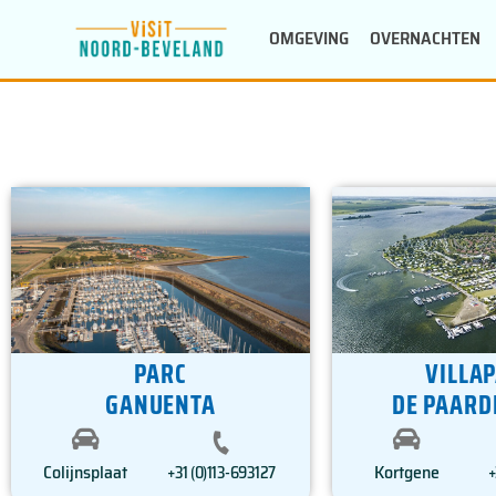
Doorgaan
OMGEVING
OVERNACHTEN
naar
inhoud
PARC
VILLA
GANUENTA
DE PAARD
Colijnsplaat
Kortgene
+31 (0)113-693127
+