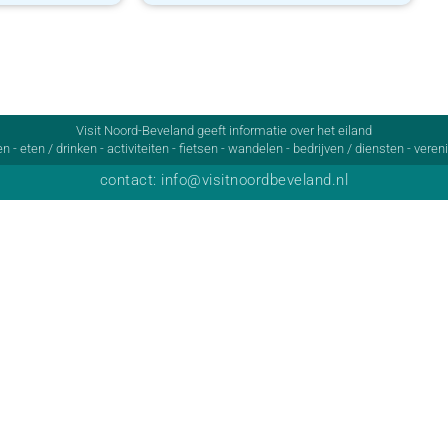
Visit Noord-Beveland geeft informatie over het eiland
 - eten / drinken - activiteiten - fietsen - wandelen - bedrijven / diensten - ver
contact: info@visitnoordbeveland.nl