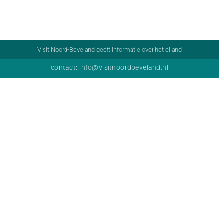
Visit Noord-Beveland geeft informatie over het eiland
contact: info@visitnoordbeveland.nl