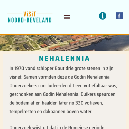
Doorgaan
I
F
naar
a
n
inhoud
c
f
ETEN / DRINKEN
BEDRIJVEN / DIENSTEN
e
o
b
o
o
k
-
NEHALENNIA​
f
In 1970 vond schipper Bout drie grote stenen in zijn
visnet. Samen vormden deze de Godin Nehalennia.
Onderzoekers concludeerden dit een votiefaltaar was,
geschonken aan Godin Nehalennia. Duikers speurden
de bodem af en haalden later no 330 votieven,
tempelresten en dakpannen boven water.
Onderzoek wijst uit dat in de Romeinse periode,