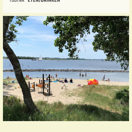
rubriek “
ETEN/DRINKEN
“