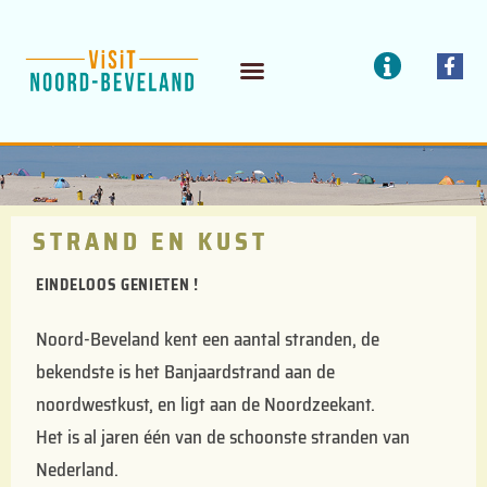
Doorgaan
naar
I
F
a
n
inhoud
c
f
ETEN / DRINKEN
BEDRIJVEN / DIENSTEN
e
o
b
o
o
k
-
f
STRAND EN KUST
EINDELOOS GENIETEN !
Noord-Beveland kent een aantal stranden, de
bekendste is het Banjaardstrand aan de
noordwestkust, en ligt aan de Noordzeekant.
Het is al jaren één van de schoonste stranden van
Nederland.