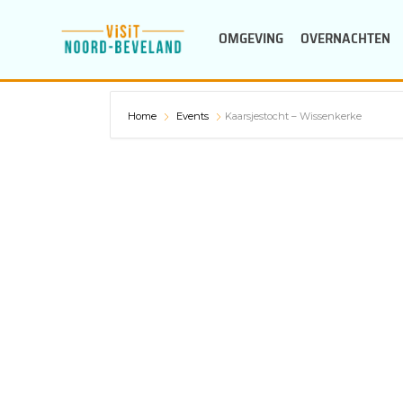
Doorgaan
OMGEVING
OVERNACHTEN
naar
inhoud
Home
Events
Kaarsjestocht – Wissenkerke