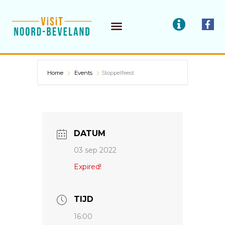
Doorgaan
I
F
naar
a
n
c
f
inhoud
ETEN / DRINKEN
BEDRIJVEN / DIENSTEN
e
o
b
o
o
Home
Events
Stoppelfeest
k
-
f
DATUM
03 sep 2022
Expired!
TIJD
16:00